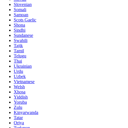
Slovenian
Somali
Samoan
Scots Gaelic
Shona
Sindhi
Sundanese
Swahili
Tajik
Tamil
Telugu
Thai
Ukrainian
Urdu
Uzbek
Vietnamese
Welsh
Xhosa
Yiddish
Yoruba
Zulu
Kinyarwanda
Tatar
Oriya
Turkmen