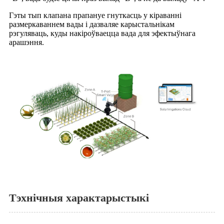
Гэты тып клапана прапануе гнуткасць у кіраванні
размеркаваннем вады і дазваляе карыстальнікам
рэгуляваць, куды накіроўваецца вада для эфектыўнага
арашэння.
Тэхнічныя характарыстыкі