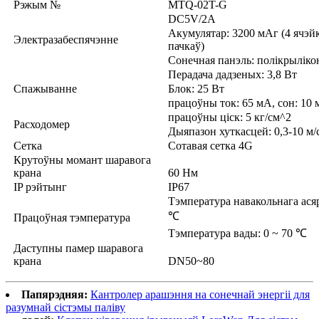
Рэжым №
MTQ-02T-G
DC5V/2A
Акумулятар: 3200 мАг (4 ячэйк
Электразабеспячэнне
пачкаў)
Сонечная панэль: полікрылікон
Перадача дадзеных: 3,8 Вт
Спажыванне
Блок: 25 Вт
працоўны ток: 65 мА, сон: 10
працоўны ціск: 5 кг/см^2
Расходомер
Дыяпазон хуткасцей: 0,3-10 м/
Сетка
Сотавая сетка 4G
Крутоўны момант шаравога
крана
60 Нм
IP рэйтынг
IP67
Тэмпература навакольнага асяр
℃
Працоўная тэмпература
Тэмпература вады: 0 ~ 70 ℃
Даступны памер шаравога
крана
DN50~80
Папярэдняя:
Кантролер арашэння на сонечнай энергіі для
разумнай сістэмы паліву