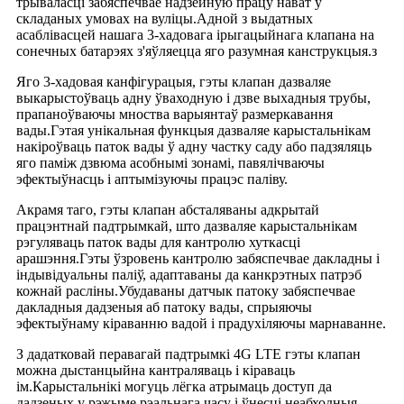
трываласці забяспечвае надзейную працу нават у
складаных умовах на вуліцы.Адной з выдатных
асаблівасцей нашага 3-хадовага ірыгацыйнага клапана на
сонечных батарэях з'яўляецца яго разумная канструкцыя.з
Яго 3-хадовая канфігурацыя, гэты клапан дазваляе
выкарыстоўваць адну ўваходную і дзве выхадныя трубы,
прапаноўваючы мноства варыянтаў размеркавання
вады.Гэтая унікальная функцыя дазваляе карыстальнікам
накіроўваць паток вады ў адну частку саду або падзяляць
яго паміж дзвюма асобнымі зонамі, павялічваючы
эфектыўнасць і аптымізуючы працэс паліву.
Акрамя таго, гэты клапан абсталяваны адкрытай
працэнтнай падтрымкай, што дазваляе карыстальнікам
рэгуляваць паток вады для кантролю хуткасці
арашэння.Гэты ўзровень кантролю забяспечвае дакладны і
індывідуальны паліў, адаптаваны да канкрэтных патрэб
кожнай расліны.Убудаваны датчык патоку забяспечвае
дакладныя дадзеныя аб патоку вады, спрыяючы
эфектыўнаму кіраванню вадой і прадухіляючы марнаванне.
З дадатковай перавагай падтрымкі 4G LTE гэты клапан
можна дыстанцыйна кантраляваць і кіраваць
ім.Карыстальнікі могуць лёгка атрымаць доступ да
дадзеных у рэжыме рэальнага часу і ўнесці неабходныя