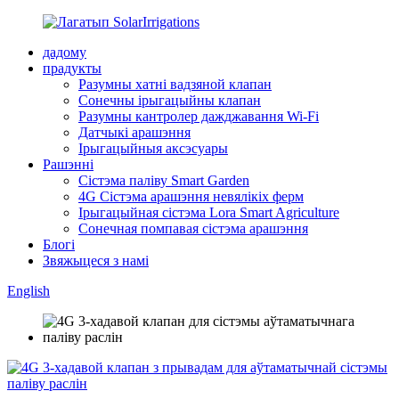
дадому
прадукты
Разумны хатні вадзяной клапан
Сонечны ірыгацыйны клапан
Разумны кантролер дажджавання Wi-Fi
Датчыкі арашэння
Ірыгацыйныя аксэсуары
Рашэнні
Сістэма паліву Smart Garden
4G Сістэма арашэння невялікіх ферм
Ірыгацыйная сістэма Lora Smart Agriculture
Сонечная помпавая сістэма арашэння
Блогі
Звяжыцеся з намі
English