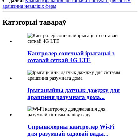
далей:
Клапан кіравання ірыгацыяй LoraWan Для сістэм
арашэння невялікіх ферм
Катэгорыі тавараў
Кантролер сонечнай ірыгацыі з
сотавай сеткай 4G LTE
Ірыгацыйны датчык дажджу для
арашэння разумнага дома...
Спрынклерны кантролер Wi-Fi
для разумнай садовай вады...