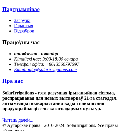
Падтрымлівае
Загрузкі
Гарантыя
Відэаўрок
Працоўны час
панядзелак - пятніца
Кітайскі час: 9:00-18:00 вечара
Тэлефон офіса: +8613560797997
Email: info@solarirrigations.com
Пра нас
SolarIrrigations - гэта разумная ірыгацыйная сістэма,
распрацаваная для новых вытворцаў 21-га стагоддзя,
аптымізацыі выкарыстання вады і павышэння
прадукцыйнасці сельскагаспадарчых культур.
Чытаць далей...
© Аўтарскае права - 2010-2024: SolarIrrigations. Усе правы
абаронены