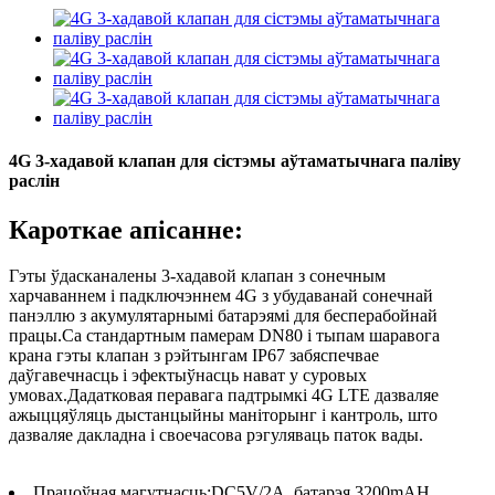
4G 3-хадавой клапан для сістэмы аўтаматычнага паліву
раслін
Кароткае апісанне:
Гэты ўдасканалены 3-хадавой клапан з сонечным
харчаваннем і падключэннем 4G з убудаванай сонечнай
панэллю з акумулятарнымі батарэямі для бесперабойнай
працы.Са стандартным памерам DN80 і тыпам шаравога
крана гэты клапан з рэйтынгам IP67 забяспечвае
даўгавечнасць і эфектыўнасць нават у суровых
умовах.Дадатковая перавага падтрымкі 4G LTE дазваляе
ажыццяўляць дыстанцыйны маніторынг і кантроль, што
дазваляе дакладна і своечасова рэгуляваць паток вады.
Працоўная магутнасць:
DC5V/2A, батарэя 3200mAH