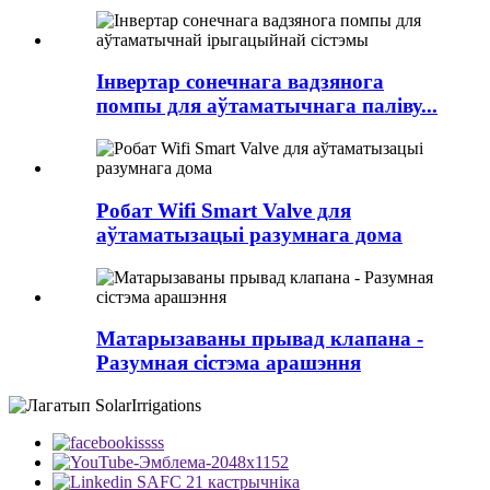
Інвертар сонечнага вадзянога
помпы для аўтаматычнага паліву...
Робат Wifi Smart Valve для
аўтаматызацыі разумнага дома
Матарызаваны прывад клапана -
Разумная сістэма арашэння