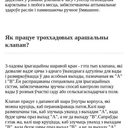
карэктывы з любога месца, забяспечваючы аптымальнае
здароўе раслін і памяншаючы ручное ўмяшанне.
Як працуе троххадовых арашальны
клапан?
3-хадовы ірыгацыйны шаравой кран - гэта тып клапана, які
дазваляе вадзе цячы з аднаго ўваходнага адтуліны для вады
і размяркоўвацца ў два асобныя выхады, пазначаныя як "A"
і "B".Ён распрацаваны спецыяльна для ірыгацыйных
сістэм, забяспечваючы зручны спосаб кантролю патоку
вады ў розныя ўчасткі саду або сельскагаспадарчага поля.
Клапан працуе з дапамогай шара ўнутры корпуса, які
можна круціць, каб перанакіраваць паток.Калі шар
размешчаны так, каб злучыць уваход з выхадам "A", вада
будзе цячы праз выхад "A", а не да выхаду "B".Сапраўды
гэтак жа, калі шар круціцца, каб злучыць уваход з выхадам
"B", вада будзе цячы праз выхад "B", а не да выхаду "A".