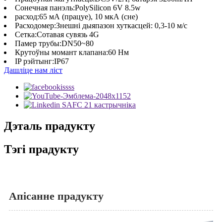
Сонечная панэль:
PolySilicon 6V 8.5w
расход:
65 мА (працуе), 10 мкА (сне)
Расходомер:
Знешні дыяпазон хуткасцей: 0,3-10 м/с
Сетка:
Сотавая сувязь 4G
Памер трубы:
DN50~80
Крутоўны момант клапана:
60 Нм
IP рэйтынг:
IP67
Дашліце нам ліст
Дэталь прадукту
Тэгі прадукту
Апісанне прадукту