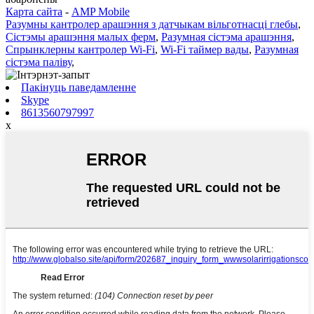
Карта сайта
-
AMP Mobile
Разумны кантролер арашэння з датчыкам вільготнасці глебы
,
Сістэмы арашэння малых ферм
,
Разумная сістэма арашэння
,
Спрынклерны кантролер Wi-Fi
,
Wi-Fi таймер вады
,
Разумная
сістэма паліву
,
Пакінуць паведамленне
Skype
8613560797997
x