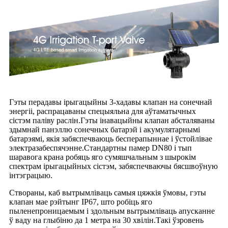
Гэты перадавы ірыгацыйны 3-хадавы клапан на сонечнай
энергіі, распрацаваны спецыяльна для аўтаматычных
сістэм паліву раслін.Гэты інавацыйны клапан абсталяваны
здымнай панэллю сонечных батарэй і акумулятарнымі
батарэямі, якія забяспечваюць бесперапыннае і ўстойлівае
электразабеспячэнне.Стандартны памер DN80 і тып
шаравога крана робяць яго сумяшчальным з шырокім
спектрам ірыгацыйных сістэм, забяспечваючы бясшвоўную
інтэграцыю.
Створаны, каб вытрымліваць самыя цяжкія ўмовы, гэты
клапан мае рэйтынг IP67, што робіць яго
пыленепроницаемым і здольным вытрымліваць апусканне
ў ваду на глыбіню да 1 метра на 30 хвілін.Такі ўзровень