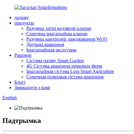
дадому
прадукты
Разумны хатні вадзяной клапан
Сонечны ірыгацыйны клапан
Разумны кантролер дажджавання Wi-Fi
Датчыкі арашэння
Ірыгацыйныя аксэсуары
Рашэнні
Сістэма паліву Smart Garden
4G Сістэма арашэння невялікіх ферм
Ірыгацыйная сістэма Lora Smart Agriculture
Сонечная помпавая сістэма арашэння
Блогі
Звяжыцеся з намі
English
Падтрымка