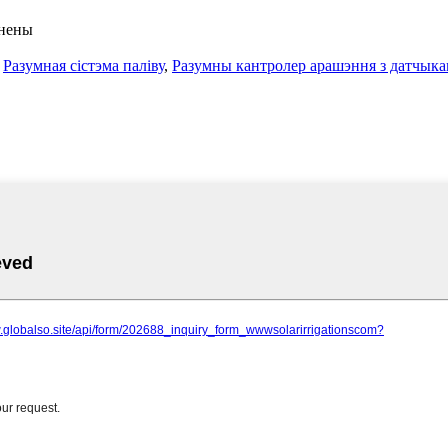
онены
,
Разумная сістэма паліву
,
Разумны кантролер арашэння з датчыкам