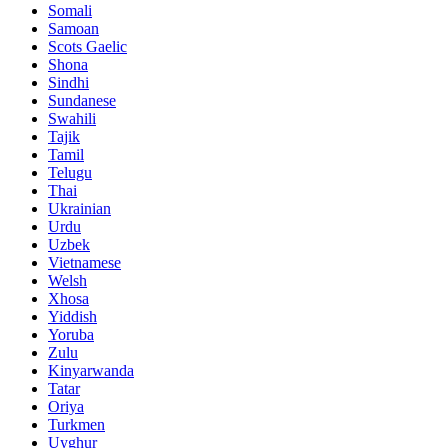
Somali
Samoan
Scots Gaelic
Shona
Sindhi
Sundanese
Swahili
Tajik
Tamil
Telugu
Thai
Ukrainian
Urdu
Uzbek
Vietnamese
Welsh
Xhosa
Yiddish
Yoruba
Zulu
Kinyarwanda
Tatar
Oriya
Turkmen
Uyghur