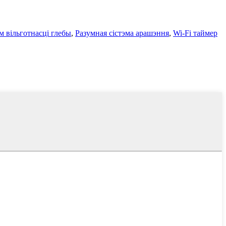
 вільготнасці глебы
,
Разумная сістэма арашэння
,
Wi-Fi таймер