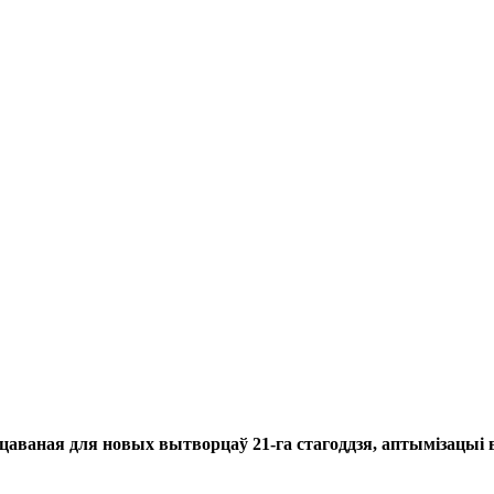
спрацаваная для новых вытворцаў 21-га стагоддзя, аптыміза