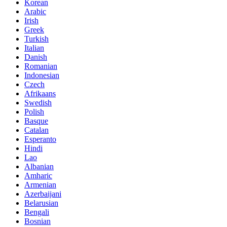
Korean
Arabic
Irish
Greek
Turkish
Italian
Danish
Romanian
Indonesian
Czech
Afrikaans
Swedish
Polish
Basque
Catalan
Esperanto
Hindi
Lao
Albanian
Amharic
Armenian
Azerbaijani
Belarusian
Bengali
Bosnian