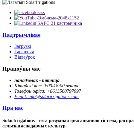
Падтрымлівае
Загрузкі
Гарантыя
Відэаўрок
Працоўны час
панядзелак - пятніца
Кітайскі час: 9:00-18:00 вечара
Тэлефон офіса: +8613560797997
Email: info@solarirrigations.com
Пра нас
SolarIrrigations - гэта разумная ірыгацыйная сістэма, ра
сельскагаспадарчых культур.