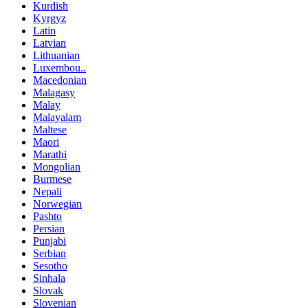
Kurdish
Kyrgyz
Latin
Latvian
Lithuanian
Luxembou..
Macedonian
Malagasy
Malay
Malayalam
Maltese
Maori
Marathi
Mongolian
Burmese
Nepali
Norwegian
Pashto
Persian
Punjabi
Serbian
Sesotho
Sinhala
Slovak
Slovenian