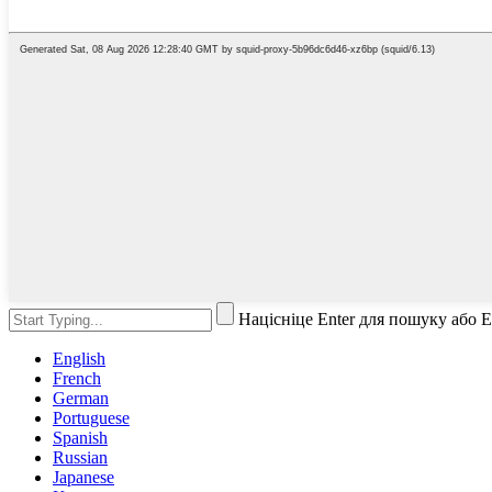
Націсніце Enter для пошуку або 
English
French
German
Portuguese
Spanish
Russian
Japanese