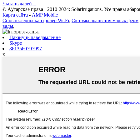
Чытаць далей...
© Аўтарскае права - 2010-2024: SolarIrrigations. Усе правы абар
Карта сайта
-
AMP Mobile
Спрынклерны кантролер Wi-Fi
,
Сістэмы арашэння малых ферм
вады
,
Пакінуць паведамленне
Skype
8613560797997
x