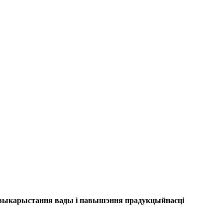
цыі выкарыстання вады і павышэння прадукцыйнасці