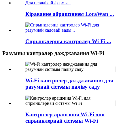
Кіраванне абрашэннем LoraWan ...
Спрынклерны кантролер Wi-Fi ...
Разумны кантролер дажджавання Wi-Fi
Wi-Fi кантролер дажджавання для
разумнай сістэмы паліву саду
Кантролер арашэння Wi-Fi для
спрынклернай сістэмы Wi-Fi