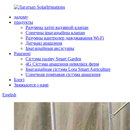
дадому
прадукты
Разумны хатні вадзяной клапан
Сонечны ірыгацыйны клапан
Разумны кантролер дажджавання Wi-Fi
Датчыкі арашэння
Ірыгацыйныя аксэсуары
Рашэнні
Сістэма паліву Smart Garden
4G Сістэма арашэння невялікіх ферм
Ірыгацыйная сістэма Lora Smart Agriculture
Сонечная помпавая сістэма арашэння
Блогі
Звяжыцеся з намі
English