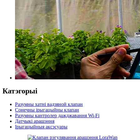
Катэгорыі
Разумны хатні вадзяной клапан
Сонечны ірыгацыйны клапан
Разумны кантролер дажджавання Wi-Fi
Датчыкі арашэння
Ірыгацыйныя аксэсуары