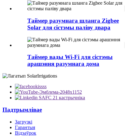
Таймер разумнага шланга Zigbee
Solar для сістэмы паліву двара
Таймер вады Wi-Fi для сістэмы
арашэння разумнага дома
Падтрымлівае
Загрузкі
Гарантыя
Відэаўрок