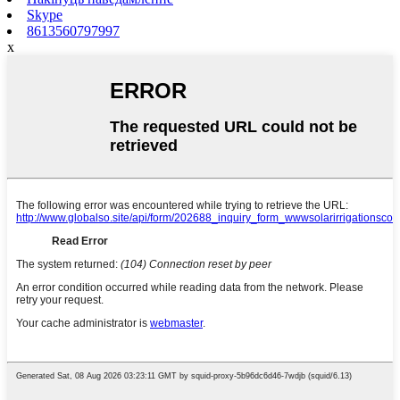
Skype
8613560797997
x