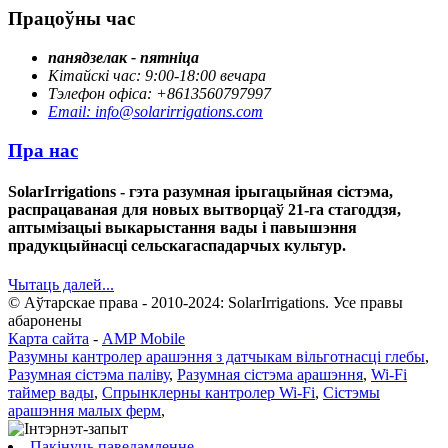
Працоўны час
панядзелак - пятніца
Кітайскі час: 9:00-18:00 вечара
Тэлефон офіса: +8613560797997
Email: info@solarirrigations.com
Пра нас
SolarIrrigations - гэта разумная ірыгацыйная сістэма,
распрацаваная для новых вытворцаў 21-га стагоддзя,
аптымізацыі выкарыстання вады і павышэння
прадукцыйнасці сельскагаспадарчых культур.
Чытаць далей...
© Аўтарскае права - 2010-2024: SolarIrrigations. Усе правы
абаронены
Карта сайта
-
AMP Mobile
Разумны кантролер арашэння з датчыкам вільготнасці глебы
,
Разумная сістэма паліву
,
Разумная сістэма арашэння
,
Wi-Fi
таймер вады
,
Спрынклерны кантролер Wi-Fi
,
Сістэмы
арашэння малых ферм
,
Пакінуць паведамленне