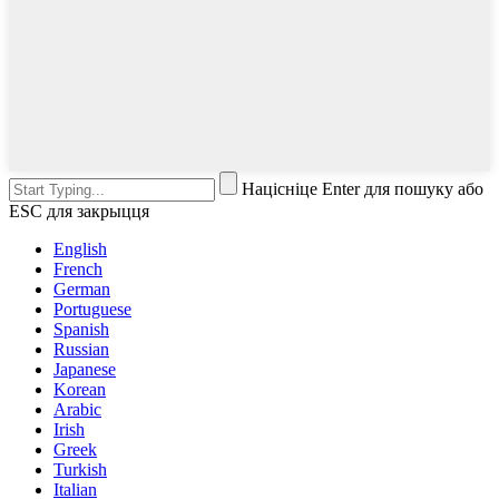
Націсніце Enter для пошуку або
ESC для закрыцця
English
French
German
Portuguese
Spanish
Russian
Japanese
Korean
Arabic
Irish
Greek
Turkish
Italian